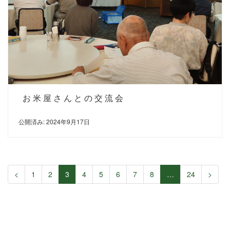
お米屋さんとの交流会
公開済み: 2024年9月17日
<
1
2
3
4
5
6
7
8
…
24
>