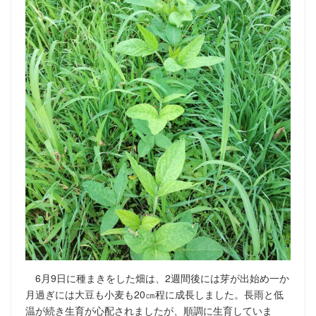
6月9日に種まきをした畑は、2週間後には芽が出始め一か
月過ぎには大豆も小麦も20㎝程に成長しました。長雨と低
温が続き生育が心配されましたが、順調に生育していま