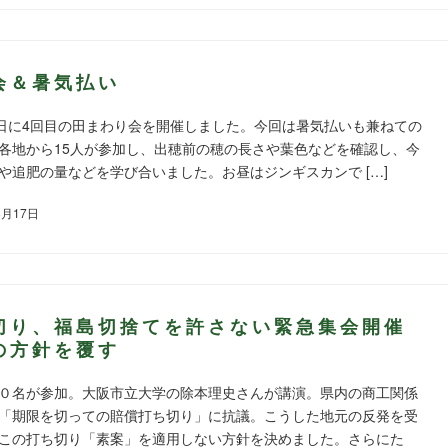
会＆暑気払い
0日に4回目の田まわり会を開催しました。今回は暑気払いも兼ねての
各地から15人が参加し、出穂前の穂の長さや葉色などを確認し、今
や追肥の量などを学び合いました。お昼はジンギスカンで […]
8月17日
切り、福島切捨てを許さない緊急集会開催
の方針を覆す
０名が参加。大阪市立大学の除本理史さんが講演。県内の商工関係
「期限を切っての賠償打ち切り」に抗議。こうした地元の反発を受
この打ち切り「素案」を適用しない方針を決めました。さらにた