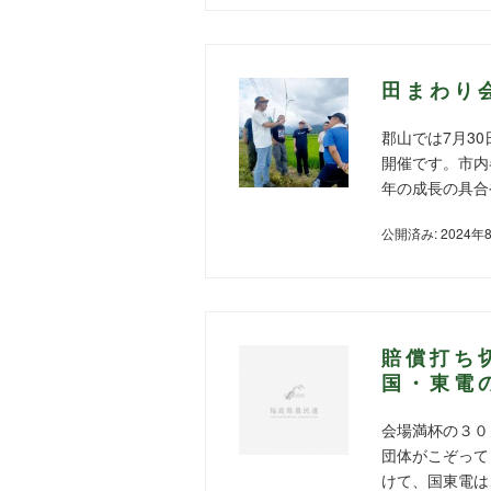
田まわり
郡山では7月3
開催です。市内
年の成長の具合
公開済み: 2024年
賠償打ち
国・東電
会場満杯の３０
団体がこぞって
けて、国東電は