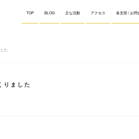
TOP
BLOG
主な活動
アクセス
各支部 / お
ました
くりました